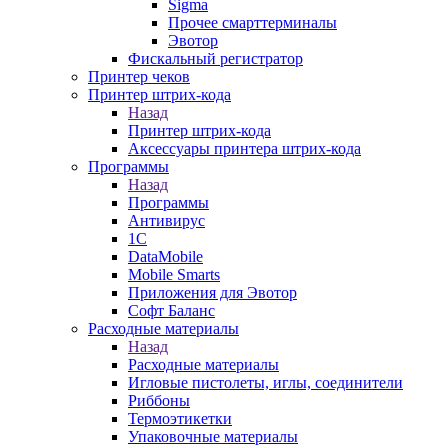
Sigma
Прочее смарттерминалы
Эвотор
Фискальный регистратор
Принтер чеков
Принтер штрих-кода
Назад
Принтер штрих-кода
Аксессуары принтера штрих-кода
Программы
Назад
Программы
Антивирус
1С
DataMobile
Mobile Smarts
Приложения для Эвотор
Софт Баланс
Расходные материалы
Назад
Расходные материалы
Игловые пистолеты, иглы, соединители
Риббоны
Термоэтикетки
Упаковочные материалы