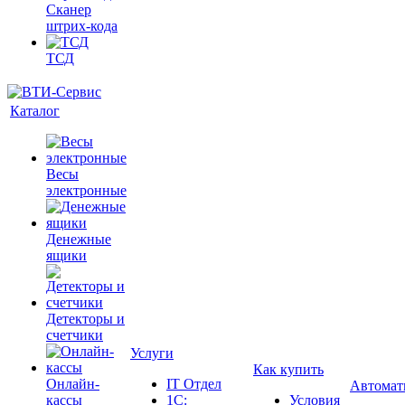
Сканер
штрих-кода
ТСД
Каталог
Весы
электронные
Денежные
ящики
Детекторы и
счетчики
Услуги
Как купить
Онлайн-
IT Отдел
Автомат
кассы
1С:
Условия