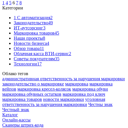
1
4
5
6
7
8
Категории
1 C автоматизация
2
Законодательство
49
ИТ-аутсорсинг
3
Маркировка товаров
45
Наши проекты
8
Новости бизнеса
4
Обзор товара
11
Облачная касса ВТИ-сервис
2
Советы покупателям
35
Технологии
17
Облако тегов
административная ответственность за нарушения маркировки
законодательство о маркировке
маркировка
маркировка
вейпов
маркировка кресел-колясок
маркировка обуви
маркировка обувных остатков
маркировка под ключ
маркировка товаров
новости маркировки
уголовная
ответственность за нарушения маркировки
Честны знак
Честный знак
Каталог
Онлайн-кассы
Сканеры штрих-кода