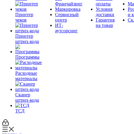
Франчайзинг
оплаты
Ма
Маркировка
Условия
Ре
Принтер
Сервисный
доставки
и 
чеков
центр
Гарантия
Ск
ИТ-
на товар
аутсорсинг
Принтер
штрих-кода
Программы
Расходные
материалы
Сканер
штрих-кода
ТСД