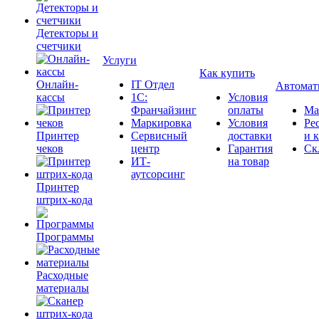
Детекторы и
счетчики
Услуги
Как купить
Онлайн-
IT Отдел
Автомат
кассы
1С:
Условия
Франчайзинг
оплаты
Ма
Маркировка
Условия
Ре
Принтер
Сервисный
доставки
и 
чеков
центр
Гарантия
Ск
ИТ-
на товар
аутсорсинг
Принтер
штрих-кода
Программы
Расходные
материалы