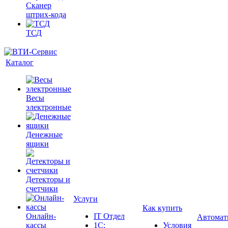
Сканер
штрих-кода
ТСД
Каталог
Весы
электронные
Денежные
ящики
Детекторы и
счетчики
Услуги
Как купить
Онлайн-
IT Отдел
Автомат
кассы
1С:
Условия