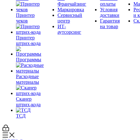
Франчайзинг
оплаты
Ма
Маркировка
Условия
Ре
Принтер
Сервисный
доставки
и 
чеков
центр
Гарантия
Ск
ИТ-
на товар
аутсорсинг
Принтер
штрих-кода
Программы
Расходные
материалы
Сканер
штрих-кода
ТСД