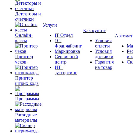
Детекторы и
счетчики
Услуги
Как купить
Онлайн-
IT Отдел
Автомат
кассы
1С:
Условия
Франчайзинг
оплаты
Ма
Маркировка
Условия
Ре
Принтер
Сервисный
доставки
и 
чеков
центр
Гарантия
Ск
ИТ-
на товар
аутсорсинг
Принтер
штрих-кода
Программы
Расходные
материалы