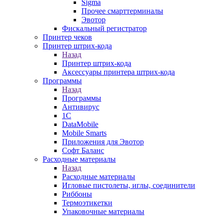
Sigma
Прочее смарттерминалы
Эвотор
Фискальный регистратор
Принтер чеков
Принтер штрих-кода
Назад
Принтер штрих-кода
Аксессуары принтера штрих-кода
Программы
Назад
Программы
Антивирус
1С
DataMobile
Mobile Smarts
Приложения для Эвотор
Софт Баланс
Расходные материалы
Назад
Расходные материалы
Игловые пистолеты, иглы, соединители
Риббоны
Термоэтикетки
Упаковочные материалы