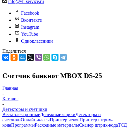
info@vti-service.ru
Facebook
Вконтакте
Instagram
YouTube
Одноклассники
Поделиться
Счетчик банкнот MBOX DS-25
Главная
-
Каталог
-
Детекторы и счетчики
Весы электронные
Денежные ящики
Детекторы и
счетчики
Онлайн-кассы
Принтер чеков
Принтер штрих-
кода
Программы
Расходные материалы
Сканер штрих-кода
ТСД
-