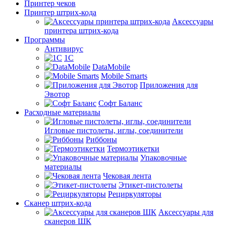
Принтер чеков
Принтер штрих-кода
Аксессуары
принтера штрих-кода
Программы
Антивирус
1С
DataMobile
Mobile Smarts
Приложения для
Эвотор
Софт Баланс
Расходные материалы
Игловые пистолеты, иглы, соединители
Риббоны
Термоэтикетки
Упаковочные
материалы
Чековая лента
Этикет-пистолеты
Рециркуляторы
Сканер штрих-кода
Аксессуары для
сканеров ШК