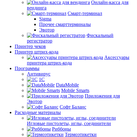
Онлайн-касса для
вендинга
Смарт-терминал
Sigma
Прочее смарттерминалы
Эвотор
Фискальный
регистратор
Принтер чеков
Принтер штрих-кода
Аксессуары
принтера штрих-кода
Программы
Антивирус
1С
DataMobile
Mobile Smarts
Приложения для
Эвотор
Софт Баланс
Расходные материалы
Игловые пистолеты, иглы, соединители
Риббоны
Термоэтикетки