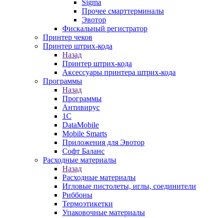
Sigma
Прочее смарттерминалы
Эвотор
Фискальный регистратор
Принтер чеков
Принтер штрих-кода
Назад
Принтер штрих-кода
Аксессуары принтера штрих-кода
Программы
Назад
Программы
Антивирус
1С
DataMobile
Mobile Smarts
Приложения для Эвотор
Софт Баланс
Расходные материалы
Назад
Расходные материалы
Игловые пистолеты, иглы, соединители
Риббоны
Термоэтикетки
Упаковочные материалы