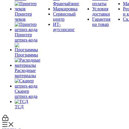
Франчайзинг
оплаты
Ма
Маркировка
Условия
Ре
Принтер
Сервисный
доставки
и 
чеков
центр
Гарантия
Ск
ИТ-
на товар
аутсорсинг
Принтер
штрих-кода
Программы
Расходные
материалы
Сканер
штрих-кода
ТСД