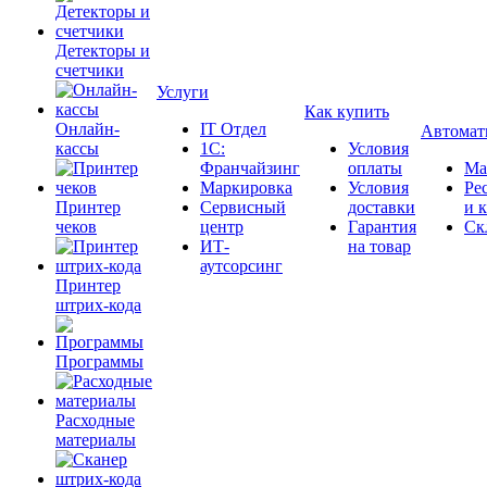
Детекторы и
счетчики
Услуги
Как купить
Онлайн-
IT Отдел
Автомат
кассы
1С:
Условия
Франчайзинг
оплаты
Ма
Маркировка
Условия
Ре
Принтер
Сервисный
доставки
и 
чеков
центр
Гарантия
Ск
ИТ-
на товар
аутсорсинг
Принтер
штрих-кода
Программы
Расходные
материалы