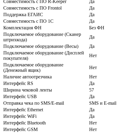
Совместимость с ПО R-Keeper
Да
Совместимость с ПО Frontol
Да
Поддержка ЕГАИС
Да
Совместимость с ПО 1С
Да
Комплектация ФН
Без ФН
Подключаемое оборудование (Сканер
Да
штрихкода)
Подключаемое оборудование (Весы)
Да
Подключаемое оборудование (Дисплей
Нет
покупателя)
Подключаемое оборудование
Нет
(Денежный ящик)
Наличие автоотрезчика
Нет
Интерфейс RS
Да
Ширина чековой ленты
57
Интерфейс USB
Да
Отправка чека по SMS/E-mail
SMS и E-mail
Интерфейс Ethernet
Да
Интерфейс WiFi
Да
Интерфейс Bluetooth
Нет
Интерфейс GSM
Нет