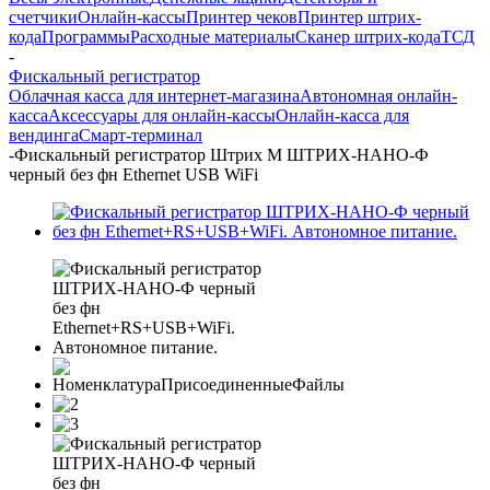
счетчики
Онлайн-кассы
Принтер чеков
Принтер штрих-
кода
Программы
Расходные материалы
Сканер штрих-кода
ТСД
-
Фискальный регистратор
Облачная касса для интернет-магазина
Автономная онлайн-
касса
Аксессуары для онлайн-кассы
Онлайн-касса для
вендинга
Смарт-терминал
-
Фискальный регистратор Штрих М ШТРИХ-НАНО-Ф
черный без фн Ethernet USB WiFi