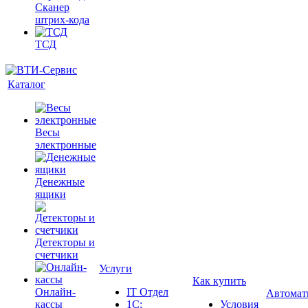
Сканер
штрих-кода
ТСД
Каталог
Весы
электронные
Денежные
ящики
Детекторы и
счетчики
Услуги
Как купить
Онлайн-
IT Отдел
Автомат
кассы
1С:
Условия