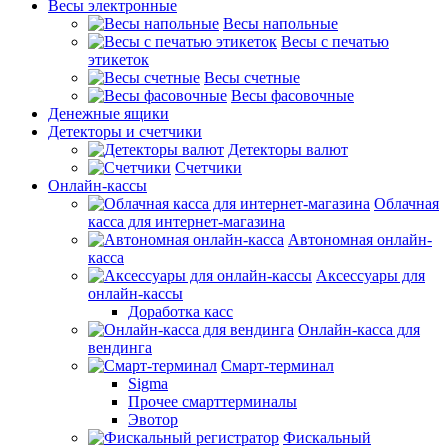
Весы электронные
Весы напольные
Весы с печатью
этикеток
Весы счетные
Весы фасовочные
Денежные ящики
Детекторы и счетчики
Детекторы валют
Счетчики
Онлайн-кассы
Облачная
касса для интернет-магазина
Автономная онлайн-
касса
Аксессуары для
онлайн-кассы
Доработка касс
Онлайн-касса для
вендинга
Смарт-терминал
Sigma
Прочее смарттерминалы
Эвотор
Фискальный