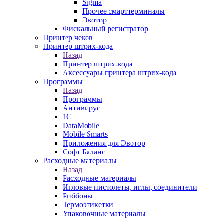
Sigma
Прочее смарттерминалы
Эвотор
Фискальный регистратор
Принтер чеков
Принтер штрих-кода
Назад
Принтер штрих-кода
Аксессуары принтера штрих-кода
Программы
Назад
Программы
Антивирус
1С
DataMobile
Mobile Smarts
Приложения для Эвотор
Софт Баланс
Расходные материалы
Назад
Расходные материалы
Игловые пистолеты, иглы, соединители
Риббоны
Термоэтикетки
Упаковочные материалы