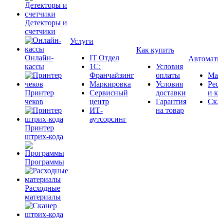
Детекторы и
счетчики
Услуги
Как купить
Онлайн-
IT Отдел
Автомат
кассы
1С:
Условия
Франчайзинг
оплаты
Ма
Маркировка
Условия
Ре
Принтер
Сервисный
доставки
и 
чеков
центр
Гарантия
Ск
ИТ-
на товар
аутсорсинг
Принтер
штрих-кода
Программы
Расходные
материалы