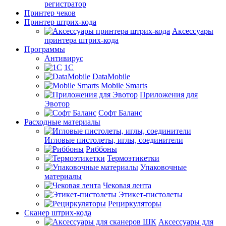
регистратор
Принтер чеков
Принтер штрих-кода
Аксессуары
принтера штрих-кода
Программы
Антивирус
1С
DataMobile
Mobile Smarts
Приложения для
Эвотор
Софт Баланс
Расходные материалы
Игловые пистолеты, иглы, соединители
Риббоны
Термоэтикетки
Упаковочные
материалы
Чековая лента
Этикет-пистолеты
Рециркуляторы
Сканер штрих-кода
Аксессуары для