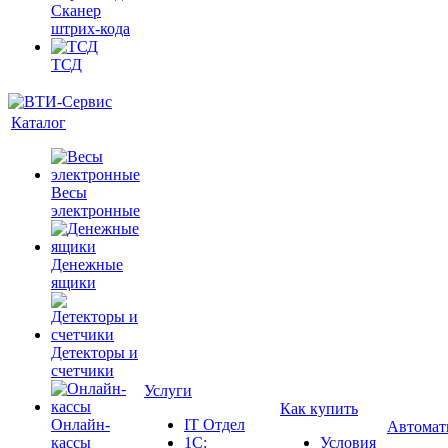
Сканер
штрих-кода
ТСД
Каталог
Весы
электронные
Денежные
ящики
Детекторы и
счетчики
Услуги
Как купить
Онлайн-
IT Отдел
Автомат
кассы
1С:
Условия