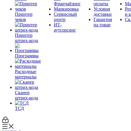
Франчайзинг
оплаты
Ма
Маркировка
Условия
Ре
Принтер
Сервисный
доставки
и 
чеков
центр
Гарантия
Ск
ИТ-
на товар
аутсорсинг
Принтер
штрих-кода
Программы
Расходные
материалы
Сканер
штрих-кода
ТСД