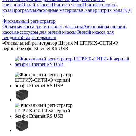
счетчики
Онлайн-кассы
Принтер чеков
Принтер штрих-
кода
Программы
Расходные материалы
Сканер штрих-кода
ТСД
-
Фискальный регистратор
Облачная касса для интернет-магазина
Автономная онлайн-
касса
Аксессуары для онлайн-кассы
Онлайн-касса для
вендинга
Смарт-терминал
-
Фискальный регистратор Штрих М ШТРИХ-СИТИ-Ф
черный без фн Ethernet RS USB