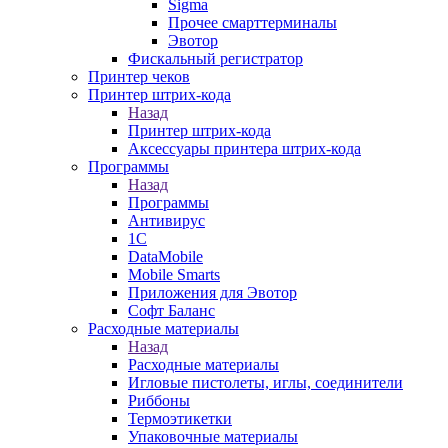
Sigma
Прочее смарттерминалы
Эвотор
Фискальный регистратор
Принтер чеков
Принтер штрих-кода
Назад
Принтер штрих-кода
Аксессуары принтера штрих-кода
Программы
Назад
Программы
Антивирус
1С
DataMobile
Mobile Smarts
Приложения для Эвотор
Софт Баланс
Расходные материалы
Назад
Расходные материалы
Игловые пистолеты, иглы, соединители
Риббоны
Термоэтикетки
Упаковочные материалы