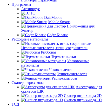
принтера штрих-кода
Программы
Антивирус
1С
DataMobile
Mobile Smarts
Приложения для
Эвотор
Софт Баланс
Расходные материалы
Игловые пистолеты, иглы, соединители
Риббоны
Термоэтикетки
Упаковочные
материалы
Чековая лента
Этикет-пистолеты
Рециркуляторы
Сканер штрих-кода
Аксессуары для
сканеров ШК
Сканер штрих-кода 2D
Сканер штрих-кода 1D
ТСД