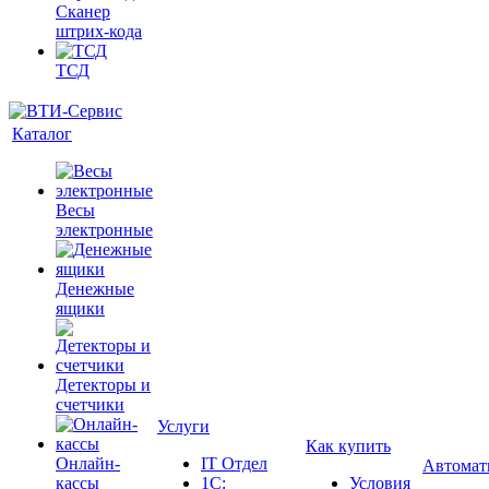
Сканер
штрих-кода
ТСД
Каталог
Весы
электронные
Денежные
ящики
Детекторы и
счетчики
Услуги
Как купить
Онлайн-
IT Отдел
Автомат
кассы
1С:
Условия