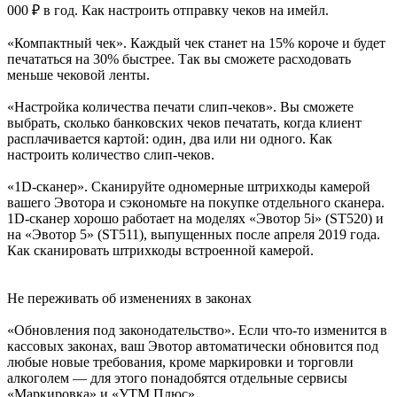
000 ₽ в год. Как настроить отправку чеков на имейл.
«Компактный чек». Каждый чек станет на 15% короче и будет
печататься на 30% быстрее. Так вы сможете расходовать
меньше чековой ленты.
«Настройка количества печати слип-чеков». Вы сможете
выбрать, сколько банковских чеков печатать, когда клиент
расплачивается картой: один, два или ни одного. Как
настроить количество слип-чеков.
«1D-сканер». Сканируйте одномерные штрихкоды камерой
вашего Эвотора и сэкономьте на покупке отдельного сканера.
1D-сканер хорошо работает на моделях «Эвотор 5i» (ST520) и
на «Эвотор 5» (ST511), выпущенных после апреля 2019 года.
Как сканировать штрихкоды встроенной камерой.
Не переживать об изменениях в законах
«Обновления под законодательство». Если что-то изменится в
кассовых законах, ваш Эвотор автоматически обновится под
любые новые требования, кроме маркировки и торговли
алкоголем — для этого понадобятся отдельные сервисы
«Маркировка» и «УТМ Плюс».