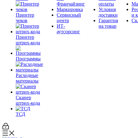
Франчайзинг
оплаты
Ма
Маркировка
Условия
Ре
Принтер
Сервисный
доставки
и 
чеков
центр
Гарантия
Ск
ИТ-
на товар
аутсорсинг
Принтер
штрих-кода
Программы
Расходные
материалы
Сканер
штрих-кода
ТСД