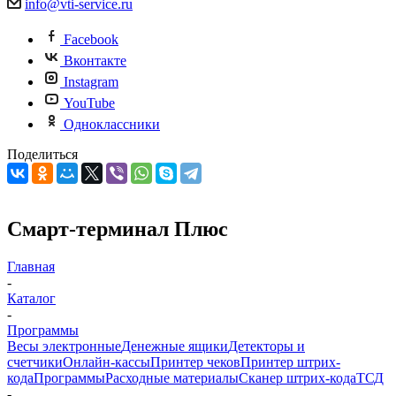
info@vti-service.ru
Facebook
Вконтакте
Instagram
YouTube
Одноклассники
Поделиться
Смарт-терминал Плюс
Главная
-
Каталог
-
Программы
Весы электронные
Денежные ящики
Детекторы и
счетчики
Онлайн-кассы
Принтер чеков
Принтер штрих-
кода
Программы
Расходные материалы
Сканер штрих-кода
ТСД
-