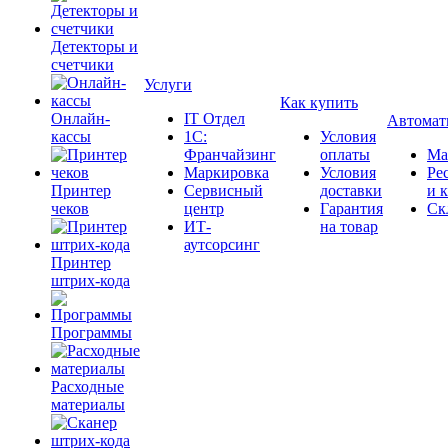
Детекторы и
счетчики
Услуги
Как купить
Онлайн-
IT Отдел
Автомат
кассы
1С:
Условия
Франчайзинг
оплаты
Ма
Маркировка
Условия
Ре
Принтер
Сервисный
доставки
и 
чеков
центр
Гарантия
Ск
ИТ-
на товар
аутсорсинг
Принтер
штрих-кода
Программы
Расходные
материалы