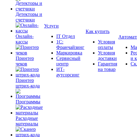
Детекторы и
счетчики
Услуги
Как купить
Онлайн-
IT Отдел
Автомат
кассы
1С:
Условия
Франчайзинг
оплаты
Ма
Маркировка
Условия
Ре
Принтер
Сервисный
доставки
и 
чеков
центр
Гарантия
Ск
ИТ-
на товар
аутсорсинг
Принтер
штрих-кода
Программы
Расходные
материалы