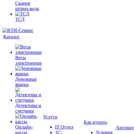
Сканер
штрих-кода
ТСД
Каталог
Весы
электронные
Денежные
ящики
Детекторы и
счетчики
Услуги
Как купить
Онлайн-
IT Отдел
Автомат
кассы
1С:
Условия