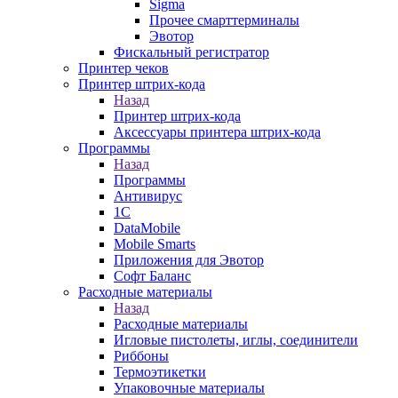
Sigma
Прочее смарттерминалы
Эвотор
Фискальный регистратор
Принтер чеков
Принтер штрих-кода
Назад
Принтер штрих-кода
Аксессуары принтера штрих-кода
Программы
Назад
Программы
Антивирус
1С
DataMobile
Mobile Smarts
Приложения для Эвотор
Софт Баланс
Расходные материалы
Назад
Расходные материалы
Игловые пистолеты, иглы, соединители
Риббоны
Термоэтикетки
Упаковочные материалы