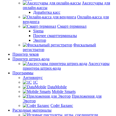
Аксессуары для
онлайн-кассы
Доработка касс
Онлайн-касса для
вендинга
Смарт-терминал
Sigma
Прочее смарттерминалы
Эвотор
Фискальный
регистратор
Принтер чеков
Принтер штрих-кода
Аксессуары
принтера штрих-кода
Программы
Антивирус
1С
DataMobile
Mobile Smarts
Приложения для
Эвотор
Софт Баланс
Расходные материалы