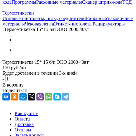
кода
Программы
Расходные материалы
Сканер штрих-кода
ТСД
-
Термоэтикетки
Игловые пистолеты, иглы, соединители
Риббоны
Упаковочные
материалы
Чековая лента
Этикет-пистолеты
Рециркуляторы
-
Термоэтикетка 15*15 б/п ЭКО 2000 40вт
Термоэтикетка 15* 15 б/п ЭКО 2000 40вт
150
руб.
/шт
Будет доставлен в течении 3-х дней
-
+
В корзину
Поделиться
Как купить
Оплата
Доставка
Отзывы
Задать вопрос