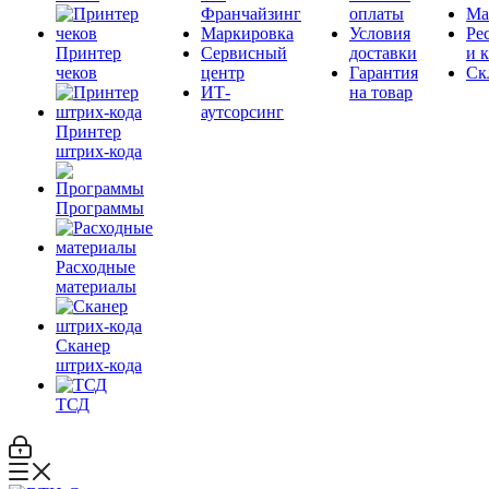
Франчайзинг
оплаты
Ма
Маркировка
Условия
Ре
Принтер
Сервисный
доставки
и 
чеков
центр
Гарантия
Ск
ИТ-
на товар
аутсорсинг
Принтер
штрих-кода
Программы
Расходные
материалы
Сканер
штрих-кода
ТСД