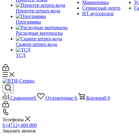
Маркировка
Ус
Сервисный центр
Га
Принтер штрих-кода
ИТ-аутсорсинг
Программы
Расходные материалы
Сканер штрих-кода
ТСД
Сравнение
0
Отложенные
0
Корзина
0
0
Телефоны
8 (4712) 400-900
Заказать звонок