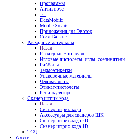
Программы
Антивирус
1С
DataMobile
Mobile Smarts
Приложения для Эвотор
Софт Баланс
Расходные материалы
Назад
Расходные материалы
Игловые пистолеты, иглы, соединители
Риббоны
Термоэтикетки
Упаковочные материалы
Чековая лента
Этикет-пистолеты
Рециркуляторы
Сканер штрих-кода
Назад
Сканер штрих-кода
Аксессуары для сканеров ШК
Сканер штрих-кода 2D
Сканер штрих-кода 1D
ТСД
Услуги