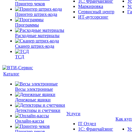
1С: Франчайзинг
Ус
Принтер чеков
Маркировка
Ус
Сервисный центр
Га
Принтер штрих-кода
ИТ-аутсорсинг
Программы
Расходные материалы
Сканер штрих-кода
ТСД
Каталог
Весы электронные
Денежные ящики
Детекторы и счетчики
Услуги
Как куп
Онлайн-кассы
IT Отдел
1С: Франчайзинг
Ус
Принтер чеков