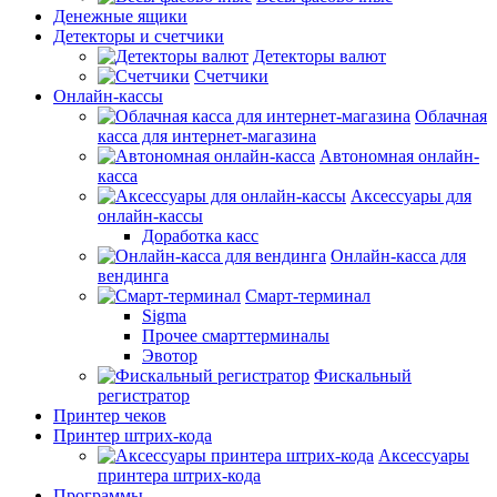
Денежные ящики
Детекторы и счетчики
Детекторы валют
Счетчики
Онлайн-кассы
Облачная
касса для интернет-магазина
Автономная онлайн-
касса
Аксессуары для
онлайн-кассы
Доработка касс
Онлайн-касса для
вендинга
Смарт-терминал
Sigma
Прочее смарттерминалы
Эвотор
Фискальный
регистратор
Принтер чеков
Принтер штрих-кода
Аксессуары
принтера штрих-кода
Программы