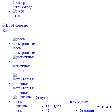
Сканер
штрих-кода
ТСД
Каталог
Весы
электронные
Денежные
ящики
Детекторы и
счетчики
Услуги
Как купить
Онлайн-
IT Отдел
Автомат
кассы
1С:
Условия