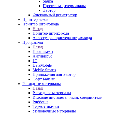
Sigma
Прочее смарттерминалы
Эвотор
Фискальный регистратор
Принтер чеков
Принтер штрих-кода
Назад
Принтер штрих-кода
Аксессуары принтера штрих-кода
Программы
Назад
Программы
Антивирус
1С
DataMobile
Mobile Smarts
Приложения для Эвотор
Софт Баланс
Расходные материалы
Назад
Расходные материалы
Игловые пистолеты, иглы, соединители
Риббоны
Термоэтикетки
Упаковочные материалы