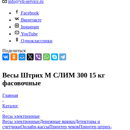
info@vti-service.ru
Facebook
Вконтакте
Instagram
YouTube
Одноклассники
Поделиться
Весы Штрих М СЛИМ 300 15 кг
фасовочные
Главная
-
Каталог
-
Весы электронные
Весы электронные
Денежные ящики
Детекторы и
счетчики
Онлайн-кассы
Принтер чеков
Принтер штрих-