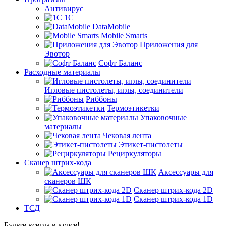
Антивирус
1С
DataMobile
Mobile Smarts
Приложения для
Эвотор
Софт Баланс
Расходные материалы
Игловые пистолеты, иглы, соединители
Риббоны
Термоэтикетки
Упаковочные
материалы
Чековая лента
Этикет-пистолеты
Рециркуляторы
Сканер штрих-кода
Аксессуары для
сканеров ШК
Сканер штрих-кода 2D
Сканер штрих-кода 1D
ТСД
Будьте всегда в курсе!