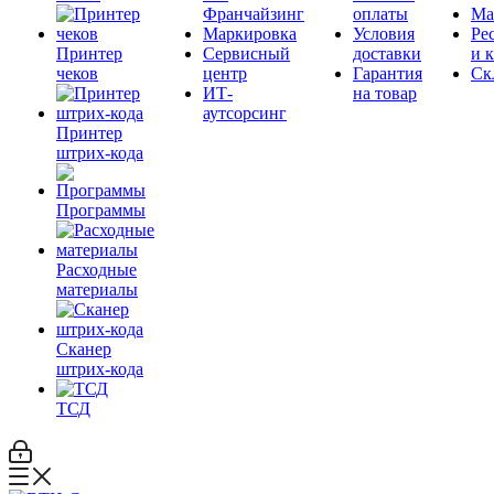
Франчайзинг
оплаты
Ма
Маркировка
Условия
Ре
Принтер
Сервисный
доставки
и 
чеков
центр
Гарантия
Ск
ИТ-
на товар
аутсорсинг
Принтер
штрих-кода
Программы
Расходные
материалы
Сканер
штрих-кода
ТСД