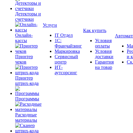
Детекторы и
счетчики
Услуги
Как купить
Онлайн-
IT Отдел
Автомат
кассы
1С:
Условия
Франчайзинг
оплаты
Ма
Маркировка
Условия
Ре
Принтер
Сервисный
доставки
и 
чеков
центр
Гарантия
Ск
ИТ-
на товар
аутсорсинг
Принтер
штрих-кода
Программы
Расходные
материалы