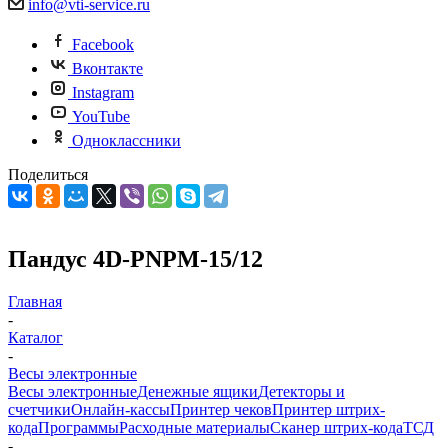
info@vti-service.ru
Facebook
Вконтакте
Instagram
YouTube
Одноклассники
Поделиться
Пандус 4D-PNPМ-15/12
Главная
-
Каталог
-
Весы электронные
Весы электронные
Денежные ящики
Детекторы и
счетчики
Онлайн-кассы
Принтер чеков
Принтер штрих-
кода
Программы
Расходные материалы
Сканер штрих-кода
ТСД
-