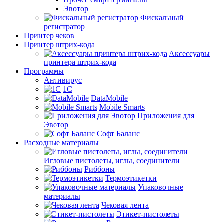
Эвотор
Фискальный
регистратор
Принтер чеков
Принтер штрих-кода
Аксессуары
принтера штрих-кода
Программы
Антивирус
1С
DataMobile
Mobile Smarts
Приложения для
Эвотор
Софт Баланс
Расходные материалы
Игловые пистолеты, иглы, соединители
Риббоны
Термоэтикетки
Упаковочные
материалы
Чековая лента
Этикет-пистолеты