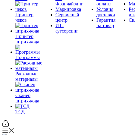
Франчайзинг
оплаты
Ма
Маркировка
Условия
Ре
Принтер
Сервисный
доставки
и 
чеков
центр
Гарантия
Ск
ИТ-
на товар
аутсорсинг
Принтер
штрих-кода
Программы
Расходные
материалы
Сканер
штрих-кода
ТСД