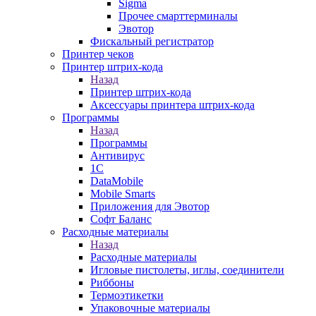
Sigma
Прочее смарттерминалы
Эвотор
Фискальный регистратор
Принтер чеков
Принтер штрих-кода
Назад
Принтер штрих-кода
Аксессуары принтера штрих-кода
Программы
Назад
Программы
Антивирус
1С
DataMobile
Mobile Smarts
Приложения для Эвотор
Софт Баланс
Расходные материалы
Назад
Расходные материалы
Игловые пистолеты, иглы, соединители
Риббоны
Термоэтикетки
Упаковочные материалы