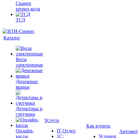
Сканер
штрих-кода
ТСД
Каталог
Весы
электронные
Денежные
ящики
Детекторы и
счетчики
Услуги
Как купить
Онлайн-
IT Отдел
Автомат
кассы
1С:
Условия