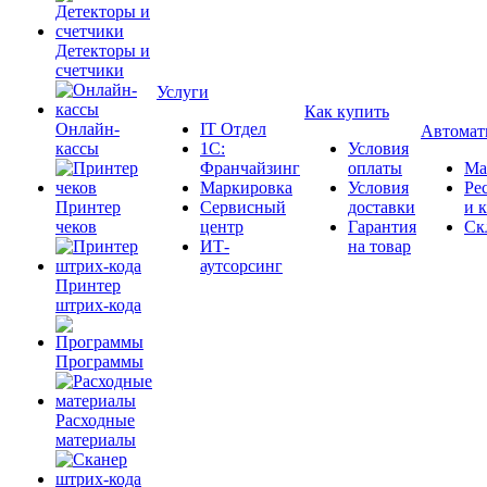
Детекторы и
счетчики
Услуги
Как купить
Онлайн-
IT Отдел
Автомат
кассы
1С:
Условия
Франчайзинг
оплаты
Ма
Маркировка
Условия
Ре
Принтер
Сервисный
доставки
и 
чеков
центр
Гарантия
Ск
ИТ-
на товар
аутсорсинг
Принтер
штрих-кода
Программы
Расходные
материалы