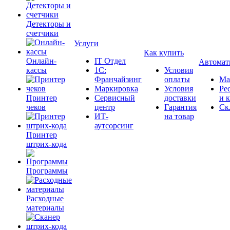
Детекторы и
счетчики
Услуги
Как купить
Онлайн-
IT Отдел
Автомат
кассы
1С:
Условия
Франчайзинг
оплаты
Ма
Маркировка
Условия
Ре
Принтер
Сервисный
доставки
и 
чеков
центр
Гарантия
Ск
ИТ-
на товар
аутсорсинг
Принтер
штрих-кода
Программы
Расходные
материалы