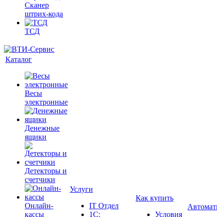
Сканер
штрих-кода
ТСД
Каталог
Весы
электронные
Денежные
ящики
Детекторы и
счетчики
Услуги
Как купить
Онлайн-
IT Отдел
Автомат
кассы
1С:
Условия