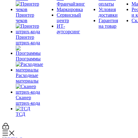
Франчайзинг
оплаты
Ма
Маркировка
Условия
Ре
Принтер
Сервисный
доставки
и 
чеков
центр
Гарантия
Ск
ИТ-
на товар
аутсорсинг
Принтер
штрих-кода
Программы
Расходные
материалы
Сканер
штрих-кода
ТСД