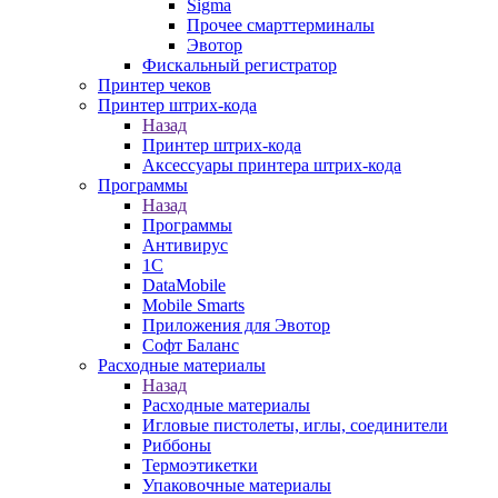
Sigma
Прочее смарттерминалы
Эвотор
Фискальный регистратор
Принтер чеков
Принтер штрих-кода
Назад
Принтер штрих-кода
Аксессуары принтера штрих-кода
Программы
Назад
Программы
Антивирус
1С
DataMobile
Mobile Smarts
Приложения для Эвотор
Софт Баланс
Расходные материалы
Назад
Расходные материалы
Игловые пистолеты, иглы, соединители
Риббоны
Термоэтикетки
Упаковочные материалы