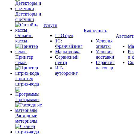
Детекторы и
счетчики
Услуги
Как купить
Онлайн-
IT Отдел
Автомат
кассы
1С:
Условия
Франчайзинг
оплаты
Ма
Маркировка
Условия
Ре
Принтер
Сервисный
доставки
и 
чеков
центр
Гарантия
Ск
ИТ-
на товар
аутсорсинг
Принтер
штрих-кода
Программы
Расходные
материалы