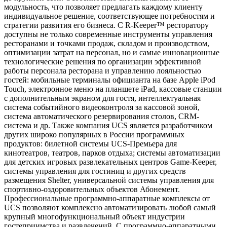
модульность, что позволяет предлагать каждому клиенту
индивидуальное решение, соответствующее потребностям и
стратегии развития его бизнеса. С R-Keeper™ ресторатору
доступны не только современные инструменты управления
ресторанами и точками продаж, складом и производством,
оптимизации затрат на персонал, но и самые инновационные
технологические решения по организации эффективной
работы персонала ресторана и управлению лояльностью
гостей: мобильные терминалы официанта на базе Apple iPod
Touch, электронное меню на планшете iPad, кассовые станции
с дополнительным экраном для гостя, интеллектуальная
система событийного видеоконтроля за кассовой зоной,
система автоматического резервирования столов, CRM-
система и др. Также компания UCS является разработчиком
других широко популярных в России программных
продуктов: билетной системы UCS-Премьера для
кинотеатров, театров, парков отдыха; системы автоматизации
для детских игровых развлекательных центров Game-Keeper,
системы управления для гостиниц и других средств
размещения Shelter, универсальной системы управления для
спортивно-оздоровительных объектов Абонемент.
Профессиональные программно-аппаратные комплексы от
UCS позволяют комплексно автоматизировать любой самый
крупный многофункциональный объект индустрии
гостеприимства и развлечений. С программно-аппаратными