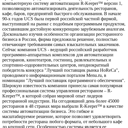
компьютерную систему автоматизации R-Keeper™ версии 1,
позволяющую автоматизировать деятельность ресторанов,
кафе, баров, предприятий быстрого обслуживания. В начале
90-х годов UCS была первой российской частной фирмой,
выступившей на рынке с подобным программным продуктом,
составившим достойную конкуренцию зарубежным аналогам.
Досконально изучив особенности организации ресторанного
бизнеса в России, фирма предложила решение, полностью
отвечающее требованиям самых взыскательных заказчиков.
Сейчас компания UCS - ведущий российский разработчик
программно-аппаратных комплексов для автоматизации
ресторанов, кинотеатров, гостиниц, развлекательных и
спортивно-оздоровительных центров, неоднократный
победитель конкурса "Лучший поставщик рынка HoReCa",
проводимого информационным порталом Menu.ru, в
номинации "Лучший поставщик программного обеспечения".
Широкую известность компании принесла самая популярная
профессиональная система управления рестораном – R-
Keeper™, в которой собран мировой опыт лидеров
ресторанной индустрии. На сегодняшний день более 45000
ресторанов в 48 странах мира выбрали R-Keeper™ в качестве
системы автоматизации бизнеса. Это гибкое и
масштабируемое решение, которое позволяет удовлетворить
потребности ресторана любого формата, от небольшого кафе
до крупной сети. Особенностью системы является ее