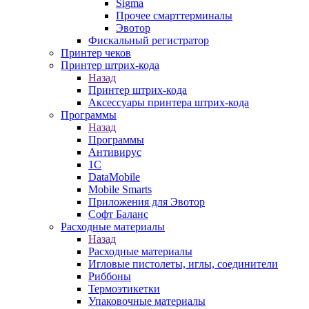
Sigma
Прочее смарттерминалы
Эвотор
Фискальный регистратор
Принтер чеков
Принтер штрих-кода
Назад
Принтер штрих-кода
Аксессуары принтера штрих-кода
Программы
Назад
Программы
Антивирус
1С
DataMobile
Mobile Smarts
Приложения для Эвотор
Софт Баланс
Расходные материалы
Назад
Расходные материалы
Игловые пистолеты, иглы, соединители
Риббоны
Термоэтикетки
Упаковочные материалы