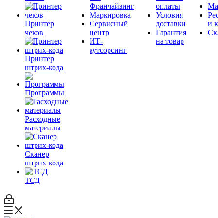
Франчайзинг
оплаты
Ма
Маркировка
Условия
Ре
Принтер
Сервисный
доставки
и 
чеков
центр
Гарантия
Ск
ИТ-
на товар
аутсорсинг
Принтер
штрих-кода
Программы
Расходные
материалы
Сканер
штрих-кода
ТСД