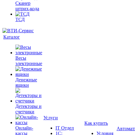
Сканер
штрих-кода
ТСД
Каталог
Весы
электронные
Денежные
ящики
Детекторы и
счетчики
Услуги
Как купить
Онлайн-
IT Отдел
Автомат
кассы
1С:
Условия