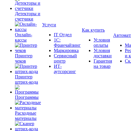
Детекторы и
счетчики
Услуги
Как купить
Онлайн-
IT Отдел
Автомат
кассы
1С:
Условия
Франчайзинг
оплаты
Ма
Маркировка
Условия
Ре
Принтер
Сервисный
доставки
и 
чеков
центр
Гарантия
Ск
ИТ-
на товар
аутсорсинг
Принтер
штрих-кода
Программы
Расходные
материалы