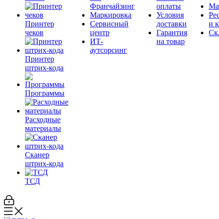
Франчайзинг
оплаты
Ма
Маркировка
Условия
Ре
Принтер
Сервисный
доставки
и 
чеков
центр
Гарантия
Ск
ИТ-
на товар
аутсорсинг
Принтер
штрих-кода
Программы
Расходные
материалы
Сканер
штрих-кода
ТСД