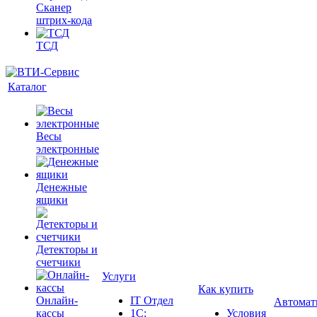
Сканер
штрих-кода
ТСД
Каталог
Весы
электронные
Денежные
ящики
Детекторы и
счетчики
Услуги
Как купить
Онлайн-
IT Отдел
Автомат
кассы
1С:
Условия