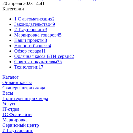
20 апреля 2023 14:41
Категории
1 C автоматизация
2
Законодательство
49
ИТ-аутсорсинг
3
Маркировка товаров
45
Наши проекты
8
Новости бизнеса
4
Обзор товара
11
Облачная касса ВТИ-сервис
2
Советы покупателям
35
Технологии
17
Каталог
Онлайн-кассы
Сканеры штрих-кода
Весы
Принтеры штрих-кода
Услуги
IT-отдел
1С Франчайзи
Маркировка
Сервисный центр
ИТ-аутсорсинг