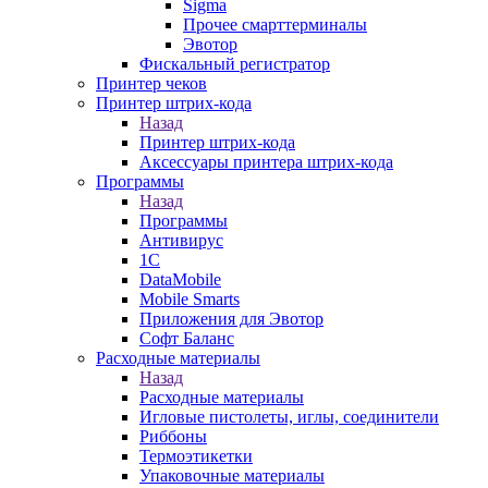
Sigma
Прочее смарттерминалы
Эвотор
Фискальный регистратор
Принтер чеков
Принтер штрих-кода
Назад
Принтер штрих-кода
Аксессуары принтера штрих-кода
Программы
Назад
Программы
Антивирус
1С
DataMobile
Mobile Smarts
Приложения для Эвотор
Софт Баланс
Расходные материалы
Назад
Расходные материалы
Игловые пистолеты, иглы, соединители
Риббоны
Термоэтикетки
Упаковочные материалы