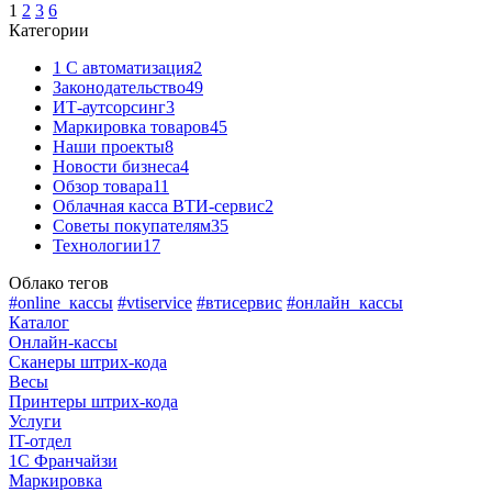
1
2
3
6
Категории
1 C автоматизация
2
Законодательство
49
ИТ-аутсорсинг
3
Маркировка товаров
45
Наши проекты
8
Новости бизнеса
4
Обзор товара
11
Облачная касса ВТИ-сервис
2
Советы покупателям
35
Технологии
17
Облако тегов
#online_кассы
#vtiservice
#втисервис
#онлайн_кассы
Каталог
Онлайн-кассы
Сканеры штрих-кода
Весы
Принтеры штрих-кода
Услуги
IT-отдел
1С Франчайзи
Маркировка