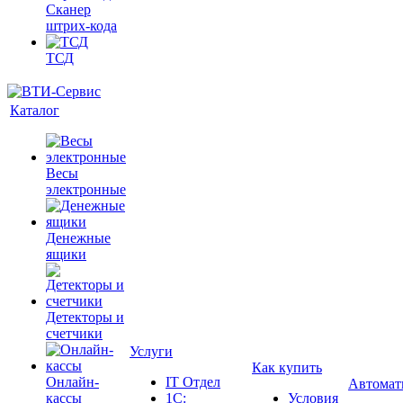
Сканер
штрих-кода
ТСД
Каталог
Весы
электронные
Денежные
ящики
Детекторы и
счетчики
Услуги
Как купить
Онлайн-
IT Отдел
Автомат
кассы
1С:
Условия