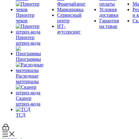
Франчайзинг
оплаты
Ма
Маркировка
Условия
Ре
Принтер
Сервисный
доставки
и 
чеков
центр
Гарантия
Ск
ИТ-
на товар
аутсорсинг
Принтер
штрих-кода
Программы
Расходные
материалы
Сканер
штрих-кода
ТСД