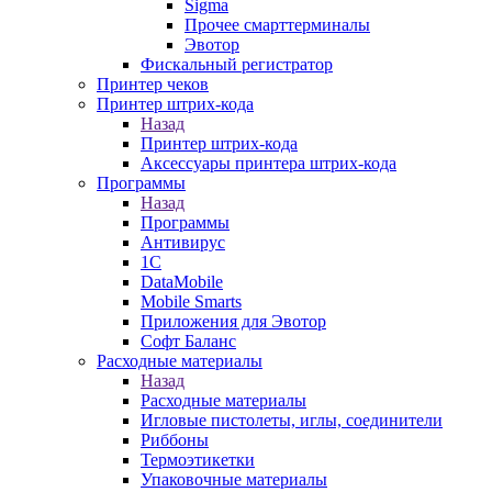
Sigma
Прочее смарттерминалы
Эвотор
Фискальный регистратор
Принтер чеков
Принтер штрих-кода
Назад
Принтер штрих-кода
Аксессуары принтера штрих-кода
Программы
Назад
Программы
Антивирус
1С
DataMobile
Mobile Smarts
Приложения для Эвотор
Софт Баланс
Расходные материалы
Назад
Расходные материалы
Игловые пистолеты, иглы, соединители
Риббоны
Термоэтикетки
Упаковочные материалы