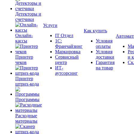
Детекторы и
счетчики
Услуги
Как купить
Онлайн-
IT Отдел
Автомат
кассы
1С:
Условия
Франчайзинг
оплаты
Ма
Маркировка
Условия
Ре
Принтер
Сервисный
доставки
и 
чеков
центр
Гарантия
Ск
ИТ-
на товар
аутсорсинг
Принтер
штрих-кода
Программы
Расходные
материалы