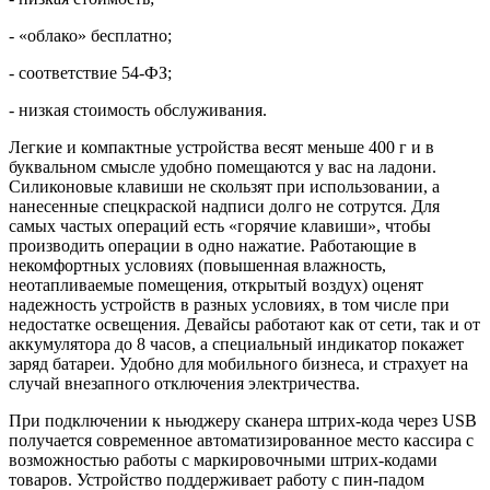
- «облако» бесплатно;
- соответствие 54-ФЗ;
- низкая стоимость обслуживания.
Легкие и компактные устройства весят меньше 400 г и в
буквальном смысле удобно помещаются у вас на ладони.
Силиконовые клавиши не скользят при использовании, а
нанесенные спецкраской надписи долго не сотрутся. Для
самых частых операций есть «горячие клавиши», чтобы
производить операции в одно нажатие. Работающие в
некомфортных условиях (повышенная влажность,
неотапливаемые помещения, открытый воздух) оценят
надежность устройств в разных условиях, в том числе при
недостатке освещения. Девайсы работают как от сети, так и от
аккумулятора до 8 часов, а специальный индикатор покажет
заряд батареи. Удобно для мобильного бизнеса, и страхует на
случай внезапного отключения электричества.
При подключении к ньюджеру сканера штрих-кода через USB
получается современное автоматизированное место кассира с
возможностью работы с маркировочными штрих-кодами
товаров. Устройство поддерживает работу с пин-падом