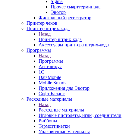
Sigma
Прочее смарттерминалы
Эвотор
Фискальный регистратор
Принтер чеков
Принтер штрих-кода
Назад
Принтер штрих-кода
Аксессуары принтера штрих-кода
Программы
Назад
Программы
Антивирус
1С
DataMobile
Mobile Smarts
Приложения для Эвотор
Софт Баланс
Расходные материалы
Назад
Расходные материалы
Игловые пистолеты, иглы, соединители
Риббоны
Термоэтикетки
Упаковочные материалы