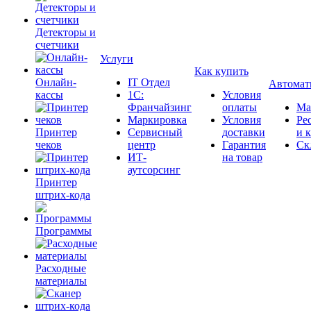
Детекторы и
счетчики
Услуги
Как купить
Онлайн-
IT Отдел
Автомат
кассы
1С:
Условия
Франчайзинг
оплаты
Ма
Маркировка
Условия
Ре
Принтер
Сервисный
доставки
и 
чеков
центр
Гарантия
Ск
ИТ-
на товар
аутсорсинг
Принтер
штрих-кода
Программы
Расходные
материалы