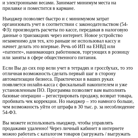
и электронными весами. Занимает минимум места на
прилавке и поместится в кармане.
Ньюджер позволяет быстро и с минимумом затрат
организовать учет в соответствии с законодательством (54-
ФЗ): производить расчеты по кассе, передавая в налоговую
данные о транзакциях через интернет. Новое устройство
незаменимо для тех, кто раньше не использовал кассу и
начнет делать это впервые. Речь об ИП на ЕНВД или
«патенте», нанимающих работников, торгующих в розницу
или заняты в сфере общественного питания.
Если Вы до сих пор вели учет в тетрадях и гроссбухах, то это
отличная возможность сделать первый шаг в сторону
автоматизации бизнеса. Практически в ваших руках
появляется онлайн-касса с фискальный накопителем и уже
установленным ПО. Программа позволяет вам выполнять
базовые операции – регистрировать продажу, возврат товара,
пробивать чек коррекции. Но ньюджер – это намного больше,
чем возможность уйти от штрафа в 30 тыс. р. за несоблюдение
54-ФЗ.
Вы можете использовать ньюджер, чтобы управлять
продажами удаленно! Через личный кабинет в интернете
можно работать с каталогом товаров (загружать / выгружать