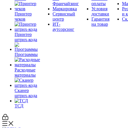
Франчайзинг
оплаты
Ма
Маркировка
Условия
Ре
Принтер
Сервисный
доставки
и 
чеков
центр
Гарантия
Ск
ИТ-
на товар
аутсорсинг
Принтер
штрих-кода
Программы
Расходные
материалы
Сканер
штрих-кода
ТСД