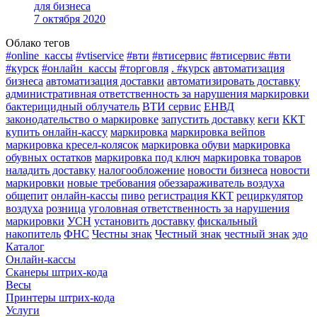
для бизнеса
7 октября 2020
Облако тегов
#online_кассы
#vtiservice
#вти
#втисервис
#втисервис #вти
#курск
#онлайн_кассы
#торговля
. #курск
автоматизация
бизнеса
автоматизация доставки
автоматизировать доставку
административная ответственность за нарушения маркировки
бактерицидный облучатель
ВТИ сервис
ЕНВД
законодательство о маркировке
запустить доставку
кеги
ККТ
купить онлайн-кассу
маркировка
маркировка вейпов
маркировка кресел-колясок
маркировка обуви
маркировка
обувных остатков
маркировка под ключ
маркировка товаров
наладить доставку
налогообложение
новости бизнеса
новости
маркировки
новые требования
обеззараживатель воздуха
общепит
онлайн-кассы
пиво
регистрация ККТ
рециркулятор
воздуха
розница
уголовная ответственность за нарушения
маркировки
УСН
установить доставку
фискальный
накопитель
ФНС
Честны знак
Честный знак
честный знак
эдо
Каталог
Онлайн-кассы
Сканеры штрих-кода
Весы
Принтеры штрих-кода
Услуги