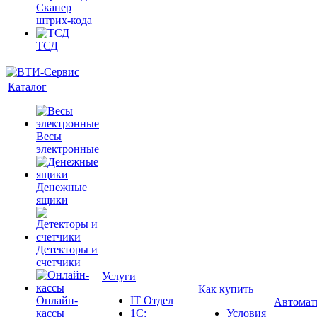
Сканер
штрих-кода
ТСД
Каталог
Весы
электронные
Денежные
ящики
Детекторы и
счетчики
Услуги
Как купить
Онлайн-
IT Отдел
Автомат
кассы
1С:
Условия