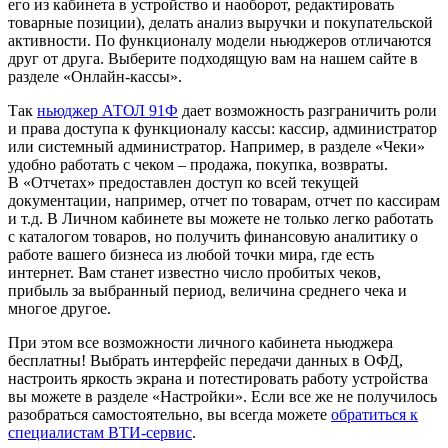
его из кабинета в устройство и наоборот, редактировать
товарные позиции), делать анализ выручки и покупательской
активности. По функционалу модели ньюджеров отличаются
друг от друга. Выберите подходящую вам на нашем сайте в
разделе «Онлайн-кассы».
Так
ньюджер АТОЛ 91Ф
дает возможность разграничить роли
и права доступа к функционалу кассы: кассир, администратор
или системный администратор. Например, в разделе «Чеки»
удобно работать с чеком – продажа, покупка, возвраты.
В «Отчетах» предоставлен доступ ко всей текущей
документации, например, отчет по товарам, отчет по кассирам
и т.д. В Личном кабинете вы можете не только легко работать
с каталогом товаров, но получить финансовую аналитику о
работе вашего бизнеса из любой точки мира, где есть
интернет. Вам станет известно число пробитых чеков,
прибыль за выбранный период, величина среднего чека и
многое другое.
При этом все возможности личного кабинета ньюджера
бесплатны! Выбрать интерфейс передачи данных в ОФД,
настроить яркость экрана и потестировать работу устройства
вы можете в разделе «Настройки». Если все же не получилось
разобраться самостоятельно, вы всегда можете
обратиться к
специалистам ВТИ-сервис
.